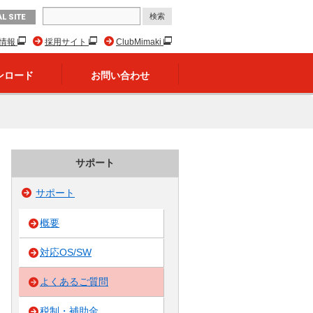
L SITE
R情報
採用サイト
ClubMimaki
ンロード
お問い合わせ
サポート
サポート
概要
対応OS/SW
よくあるご質問
税制・補助金