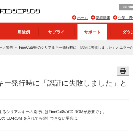
GLOBA
ホーム
新着情報
企業・I
用途例
サプライ
サポート
ダウ
ー／警告
FineCut9用のシリアルキー発行時に「認証に失敗しました」とエラーが出
リアルキー発行時に「認証に失敗しました」と
よるシリアルキーの発行にはFineCut8のCD-ROMが必要です。
ut8の CD-ROM を入れても発行できない場合は、