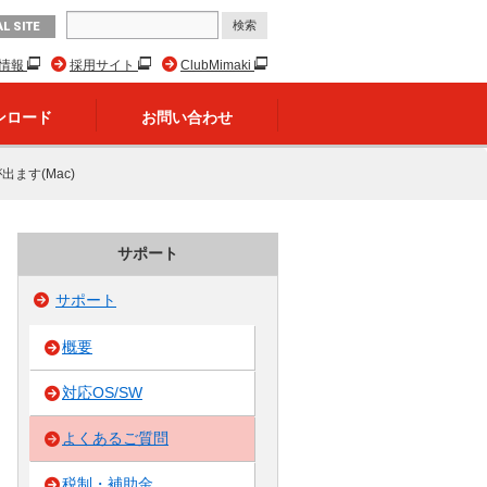
L SITE
R情報
採用サイト
ClubMimaki
ンロード
お問い合わせ
ます(Mac)
サポート
サポート
概要
対応OS/SW
よくあるご質問
税制・補助金