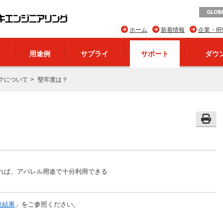
GLOBA
ホーム
新着情報
企業・I
用途例
サプライ
サポート
ダウ
クについて
堅牢度は？
れば、アパレル用途で十分利用できる
験結果
」をご参照ください。