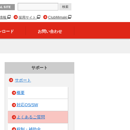
L SITE
R情報
採用サイト
ClubMimaki
ンロード
お問い合わせ
サポート
サポート
概要
対応OS/SW
よくあるご質問
税制・補助金