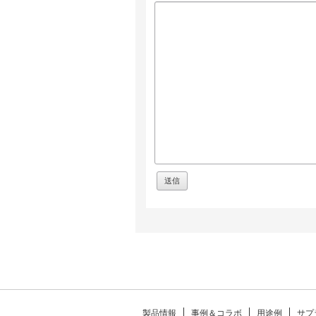
製品情報
事例＆コラボ
用途例
サプ