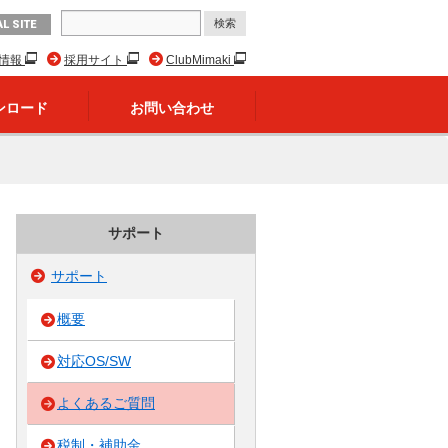
L SITE
R情報
採用サイト
ClubMimaki
ンロード
お問い合わせ
サポート
サポート
概要
対応OS/SW
よくあるご質問
税制・補助金