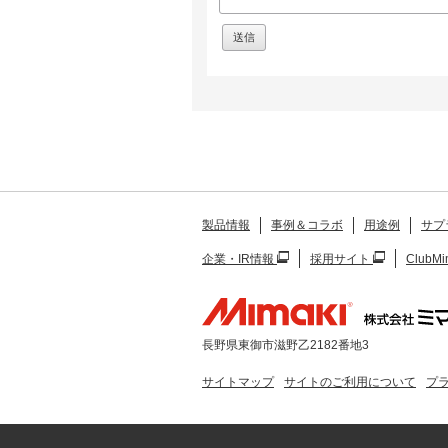
製品情報
事例＆コラボ
用途例
サプ
企業・IR情報
採用サイト
ClubMi
長野県東御市滋野乙2182番地3
サイトマップ
サイトのご利用について
プ