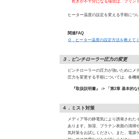
乾きが不十分になる場合は、プリントヒ
ヒーター温度の設定を変える手順について
関連FAQ
Ｑ．ヒーター温度の設定方法を教えて
３．ピンチローラー圧力の変更
ピンチローラーの圧力が強いためにメデ
圧力を変更する手順については、各機種
『取扱説明書』 -> 「第2章 基本的
４．ミスト対策
メディア等の静電気により誘発されたイ
あります。加湿、プラテン表面の清掃や
気対策をお試しください。また、電源ケ