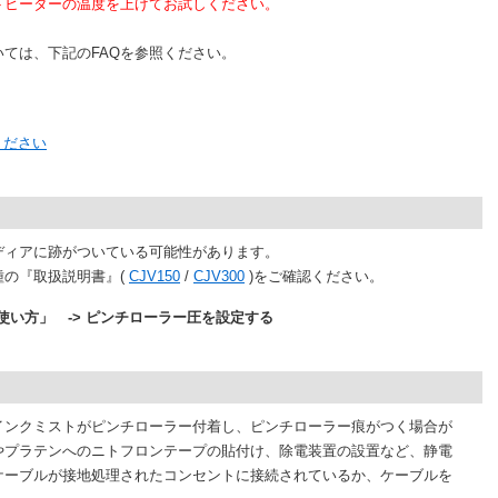
ーターの温度を上げてお試しください。
は、下記のFAQを参照ください。
ください
ィアに跡がついている可能性があります。
の『取扱説明書』(
CJV150
/
CJV300
)をご確認ください。
な使い方」 -> ピンチローラー圧を設定する
ンクミストがピンチローラー付着し、ピンチローラー痕がつく場合が
プラテンへのニトフロンテープの貼付け、除電装置の設置など、静電
ーブルが接地処理されたコンセントに接続されているか、ケーブルを