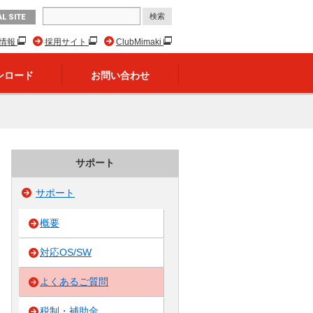
L SITE
R情報
採用サイト
ClubMimaki
ンロード
お問い合わせ
サポート
サポート
概要
対応OS/SW
よくあるご質問
税制・補助金