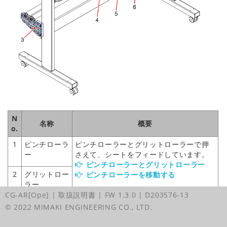
N
名称
概要
o.
1
ピンチローラ
ピンチローラーとグリットローラーで押
ー
さえて、シートをフィードしています。
ピンチローラーとグリットローラー
2
グリットロー
ピンチローラーを移動する
ラー
CG-AR[Ope] | 取扱説明書
| FW 1.3.0
| D203576-13
3
ロールステー
ロールバー受け
ロールシートをセット
© 2022 MIMAKI ENGINEERING CO., LTD.
する（CG-100/130AR）