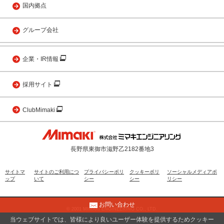
国内拠点
グループ会社
企業・IR情報
採用サイト
ClubMimaki
長野県東御市滋野乙2182番地3
サイトマ
サイトのご利用につ
プライバシーポリ
クッキーポリ
ソーシャルメディアポ
ップ
いて
シー
シー
リシー
お問い合わせ
© 2001 MIMAKI ENGINEERING CO., LTD.
当ウェブサイトでは、皆様により良いユーザー体験を提供するためクッキー