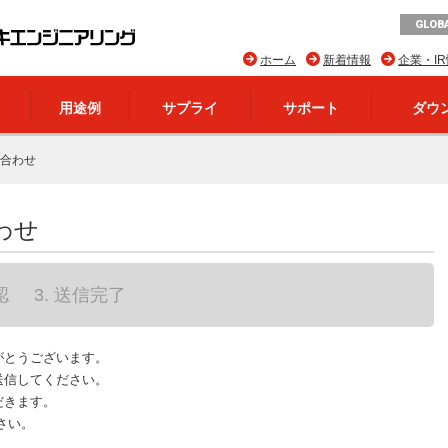
GLOBA
ホーム
新着情報
企業・I
用途例
サプライ
サポート
ダウ
合わせ
わせ
認
3. 送信完了
がとうございます。
送信してください。
だきます。
さい。