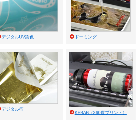
デジタルUV染色
ドーミング
デジタル箔
KEBAB（360度プリント）