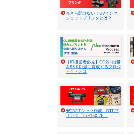
今さら聞けない！UVインク
ジェットプリンタとは？
【IR担当者必見】CO2排出量
を95％削減に貢献するプロジ
ェクトとは
安定のTシャツ作成：DTFプ
リンタ「TxF150-75」