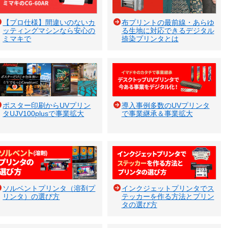
【プロ仕様】間違いのないカ
布プリントの最前線・あらゆ
ッティングマシンなら安心の
る生地に対応できるデジタル
ミマキで
捺染プリンタとは
ポスター印刷からUVプリン
導入事例多数のUVプリンタ
タUJV100plusで事業拡大
で事業継承＆事業拡大
ソルベントプリンタ（溶剤プ
インクジェットプリンタでス
リンタ）の選び方
テッカーを作る方法とプリン
タの選び方