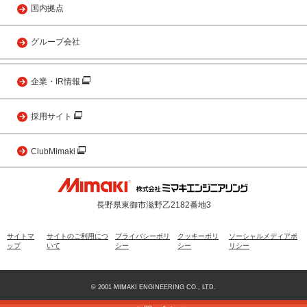
国内拠点
グループ会社
企業・IR情報
採用サイト
ClubMimaki
長野県東御市滋野乙2182番地3
サイトマ
サイトのご利用につ
プライバシーポリ
クッキーポリ
ソーシャルメディアポ
ップ
いて
シー
シー
リシー
© 2001 MIMAKI ENGINEERING CO., LTD.