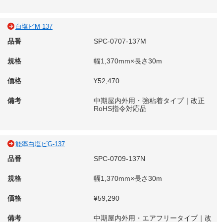
白塩ビM-137
品番
SPC-0707-137M
規格
幅1,370mm×長さ30m
価格
¥52,470
備考
中期屋内外用・強粘着タイプ｜改正
RoHS指令対応品
能率白塩ビG-137
品番
SPC-0709-137N
規格
幅1,370mm×長さ30m
価格
¥59,290
備考
中期屋内外用・エアフリータイプ｜改