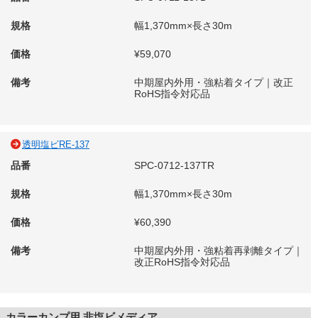
規格
幅1,370mm×長さ30m
価格
¥59,070
備考
中期屋内外用・強粘着タイプ｜改正
RoHS指令対応品
透明塩ビRE-137
品番
SPC-0712-137TR
規格
幅1,370mm×長さ30m
価格
¥60,390
備考
中期屋内外用・強粘着再剥離タイプ｜
改正RoHS指令対応品
カラーカンプ用 非塩ビメディア