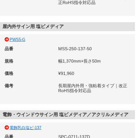
正RoHS指令対応品
屋内外サイン用 塩ビメディア
PWS5-G
品番
MSS-250-137-50
規格
幅1,370mm×長さ50m
価格
¥91,960
備考
長期屋内外用・強粘着タイプ｜改正
RoHS指令対応品
電飾・ウインドウサイン用 塩ビメディア／アクリルメディア
電飾乳白塩ビ-137
品番
SPC-0711-137D