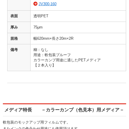
JV300-160
表面
透明PET
厚み
75μm
規格
幅620mm×長さ20m×2R
備考
糊：なし
用途：軟包装プルーフ
カラーカンプ用途に適したPETメディア
【２本入り】
メディア特長 －カラーカンプ（色見本）用メディア－
軟包装のモックアップ用フィルムです。
またインクの色合わせ用途にも使用頂けます。