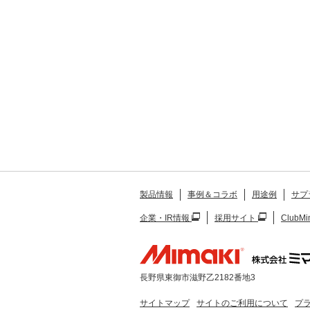
製品情報
事例＆コラボ
用途例
サプ
企業・IR情報
採用サイト
ClubMi
長野県東御市滋野乙2182番地3
サイトマップ
サイトのご利用について
プ