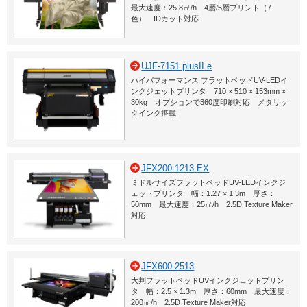
最大速度：25.8㎡/h 4層/5層プリント（7
色） IDカット対応
UJF-7151 plusII e
ハイパフォーマンス フラットベッドUV-LEDイ
ンクジェットプリンタ 710 × 510 × 153mm ×
30kg オプションで360度印刷対応 メタリッ
クインク搭載
JFX200-1213 EX
ミドルサイズフラットベッドUV-LEDインクジ
ェットプリンタ 幅：1.27 × 1.3m 厚さ：
50mm 最大速度：25㎡/h 2.5D Texture Maker
対応
JFX600-2513
大判フラットベッドUVインクジェットプリン
タ 幅：2.5 × 1.3m 厚さ：60mm 最大速度：
200㎡/h 2.5D Texture Maker対応