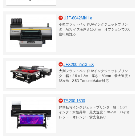
UJF-6042MkII e
小型フラットベッドUVインクジェットプリン
タ A2サイズ＆厚さ153mm オプションで360
度印刷対応
JFX200-2513 EX
大判フラットベッドUVインクジェットプリン
タ 幅：2.5 × 1.3m 厚さ：50mm 最大速度：
35㎡/h 2.5D Texture Maker対応
TS200-1600
昇華転写インクジェットプリンタ 幅：1.6m
インク：水性昇華 最大速度：70㎡/h バイオ
レット・オレンジ・蛍光色あり