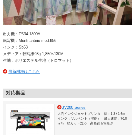
出力機：TS34-1800A
転写機：Monti antnio mod.856
インク：Sb53
メディア：転写紙93g-1,850×130M
生地：ポリエステル生地（トロマット）
最新機種はこちら
対応製品
JV200 Series
大判インクジェットプリンタ 幅：1.3 / 1.6m
インク：ソルベント（溶剤） 最大速度：70.0
㎡/h IDカット対応 高画質＆簡単さ