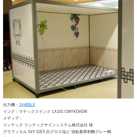
出力機：
JV400LX
インク：ラテックスインク LX101 CMYKOrGW
メディア：
リンテック リンテックサインシステム株式会社 様
グラフィカル GIY-11E5 白グロス塩ビ 強粘着再剥離グレー糊