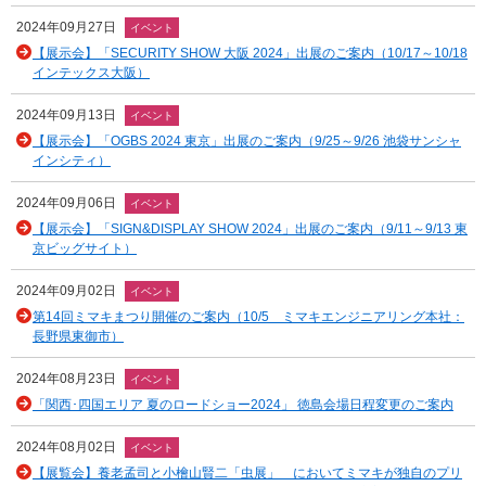
2024年09月27日
イベント
【展示会】「SECURITY SHOW 大阪 2024」出展のご案内（10/17～10/18
インテックス大阪）
2024年09月13日
イベント
【展示会】「OGBS 2024 東京」出展のご案内（9/25～9/26 池袋サンシャ
インシティ）
2024年09月06日
イベント
【展示会】「SIGN&DISPLAY SHOW 2024」出展のご案内（9/11～9/13 東
京ビッグサイト）
2024年09月02日
イベント
第14回ミマキまつり開催のご案内（10/5 ミマキエンジニアリング本社：
長野県東御市）
2024年08月23日
イベント
「関西･四国エリア 夏のロードショー2024」 徳島会場日程変更のご案内
2024年08月02日
イベント
【展覧会】養老孟司と小檜山賢二「虫展」 においてミマキが独自のプリ