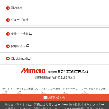
国内拠点
グループ会社
企業・IR情報
採用サイト
ClubMimaki
長野県東御市滋野乙2182番地3
サイトマ
サイトのご利用につ
プライバシーポリ
クッキーポリ
ソーシャルメディアポ
ップ
いて
シー
シー
リシー
お問い合わせ
当ウェブサイトでは、皆様により良いユーザー体験を提供するためクッキー
© 2001 MIMAKI ENGINEERING CO., LTD.
を使用しております。閲覧を続けることで、クッキーの使用に同意したもの