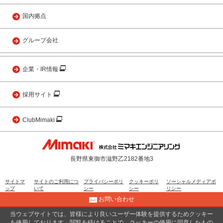
国内拠点
グループ会社
企業・IR情報
採用サイト
ClubMimaki
長野県東御市滋野乙2182番地3
サイトマ
サイトのご利用につ
プライバシーポリ
クッキーポリ
ソーシャルメディアポ
ップ
いて
シー
シー
リシー
お問い合わせ
当ウェブサイトでは、皆様により良いユーザー体験を提供するためクッキー
© 2001 MIMAKI ENGINEERING CO., LTD.
を使用しております。閲覧を続けることで、クッキーの使用に同意したもの