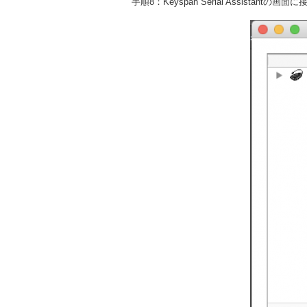
手順8：Keyspan Serial Assista