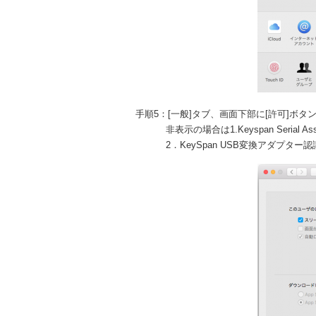
手順5：[一般]タブ、画面下部に[許可]ボ
非表示の場合は1.Keyspan Serial A
2．KeySpan USB変換アダプター