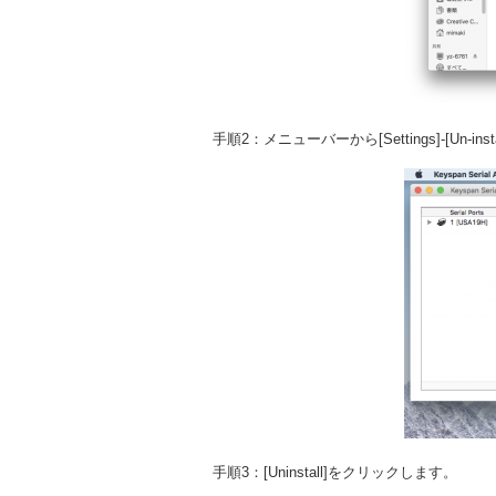
手順2：メニューバーから[Settings]-[Un-insta
手順3：[Uninstall]をクリックします。