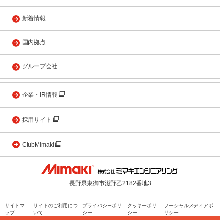
新着情報
国内拠点
グループ会社
企業・IR情報
採用サイト
ClubMimaki
長野県東御市滋野乙2182番地3
サイトマ
サイトのご利用につ
プライバシーポリ
クッキーポリ
ソーシャルメディアポ
ップ
いて
シー
シー
リシー