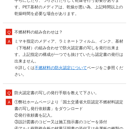
平らにしたり、つりさげたりして乾燥を行う必要がありま
す。PET基材のメディアは、乾燥が悪い為、上記時間以上の
乾燥時間を必要な場合があります。
不燃材料の組み合わせは？
ミマキ指定のメディア、ラミネートフィルム、インク、基材
（下地材）の組み合わせで防火認定書の写しを発行出来ま
す。上記指定の構成が一つでも抜けていたら認定書の発行は
出来ません。
※詳しくは
不燃材料の防火認定について
ページをご参照くだ
さい。
防火認定書の写しの発行手順を教えて下さい。
①弊社ホームページより「国土交通省大臣認定不燃材料認定
書の写し発行依頼書」をダウンロード
②発行依頼書を記入。
③設計図書のコピー又は施工指示書のコピーを添付
④アルミ樹脂複合板の材量証明書の添付又は金属板の種類の