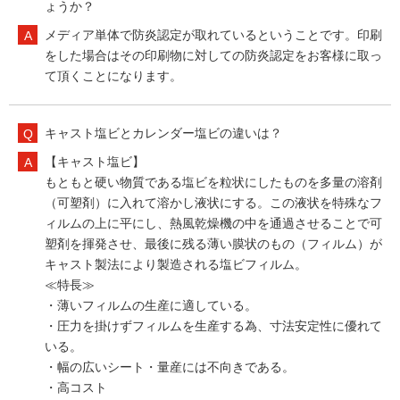
ょうか？
メディア単体で防炎認定が取れているということです。印刷
をした場合はその印刷物に対しての防炎認定をお客様に取っ
て頂くことになります。
キャスト塩ビとカレンダー塩ビの違いは？
【キャスト塩ビ】
もともと硬い物質である塩ビを粒状にしたものを多量の溶剤
（可塑剤）に入れて溶かし液状にする。この液状を特殊なフ
ィルムの上に平にし、熱風乾燥機の中を通過させることで可
塑剤を揮発させ、最後に残る薄い膜状のもの（フィルム）が
キャスト製法により製造される塩ビフィルム。
≪特長≫
・薄いフィルムの生産に適している。
・圧力を掛けずフィルムを生産する為、寸法安定性に優れて
いる。
・幅の広いシート・量産には不向きである。
・高コスト