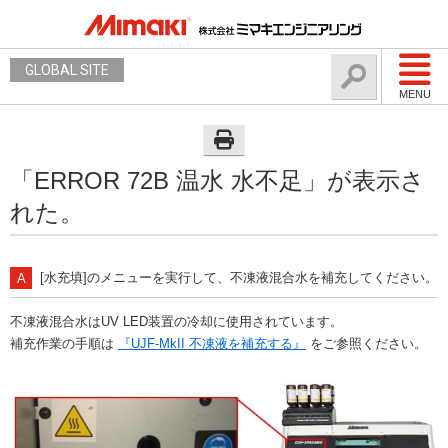
GLOBAL SITE
MENU
「ERROR 72B 温水 水不足」が表示さ
れた。
[水充填]のメニューを実行して、不凍液混合水を補充してください。
不凍液混合水はUV LED装置の冷却に使用されています。
補充作業の手順は
『UJF-MkII 不凍液を補充する』​
をご参照ください。