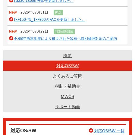
TS330-1800のFAQを更新しました。
New
2026年07月31日
FAQ
TxF150-75_TxF300のFAQを更新しました。
New
2026年07月29日
特別修理対応
令和8年熊本地震により被災された皆様へ特別修理対応のご案内
概要
対応OS/SW
よくあるご質問
税制・補助金
MWCS
サポート動画
対応OS/SW
対応OS/SW 一覧