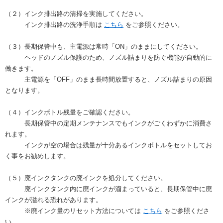
（２）インク排出路の清掃を実施してください。
インク排出路の洗浄手順は
こちら
をご参照ください。
（３）長期保管中も、主電源は常時「ON」のままにしてください。
ヘッドのノズル保護のため、ノズル詰まりを防ぐ機能が自動的に
働きます。
主電源を「OFF」のまま長時間放置すると、ノズル詰まりの原因
となります。
（４）インクボトル残量をご確認ください。
長期保管中の定期メンテナンスでもインクがごくわずかに消費さ
れます。
インクが空の場合は残量が十分あるインクボトルをセットしてお
く事をお勧めします。
（５）廃インクタンクの廃インクを処分してください。
廃インクタンク内に廃インクが溜まっていると、長期保管中に廃
インクが溢れる恐れがあります。
※廃インク量のリセット方法については
こちら
をご参照くださ
い。