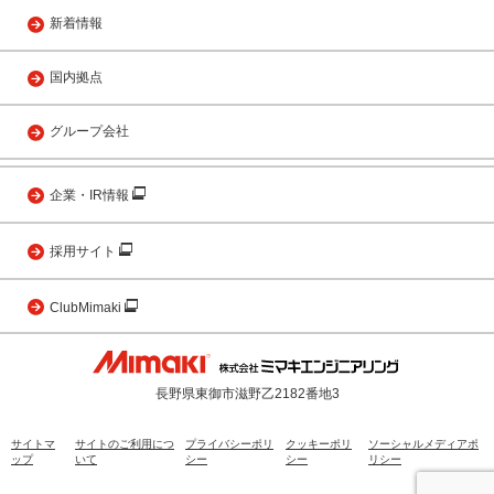
新着情報
国内拠点
グループ会社
企業・IR情報
採用サイト
ClubMimaki
長野県東御市滋野乙2182番地3
サイトマ
サイトのご利用につ
プライバシーポリ
クッキーポリ
ソーシャルメディアポ
ップ
いて
シー
シー
リシー