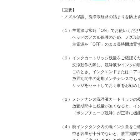
【重要】
・ノズル保護、洗浄液経路の詰まりを防止
（１）主電源は常時「ON」でお使いくださ
ヘッドのノズル保護のため、ノズル詰ま
主電源を「OFF」のまま長時間放置す
（２）インクカートリッジ残量をご確認く
洗浄動作の際に、洗浄液やインクの吸
このとき、インクエンドまたはニアエン
放置期間中の定期メンテナンスでもイン
リッジをセットしておく事をお勧めし
（３）メンテナンス洗浄液カートリッジの
放置期間中に残量が無くなると、インク
（ポンプチューブ洗浄）が正常に機能
（４）廃インクタンク内の廃インク量をご
空き容量が十分でないと、放置期間中に