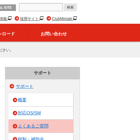
L SITE
R情報
採用サイト
ClubMimaki
ンロード
お問い合わせ
ださい。
サポート
サポート
概要
対応OS/SW
よくあるご質問
税制・補助金