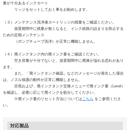
量が十分あるインクカート
リッジをセットしておく事をお勧めします。
（３）メンテナンス洗浄液カートリッジの残量をご確認ください。
放置期間中に残量が無くなると、インク経路の詰まりを防止する
ための定期メンテナンス
（ポンプチューブ洗浄）が正常に機能しません。
（４）廃インクタンク内の廃インク量をご確認ください。
空き容量が十分でないと、放置期間中に廃液が溢れる恐れがあり
ます。
また、「廃インクタンク確認」などのメッセージが発生した場合
は、ノズル保護の動作が正常に機能しません。
目視および、廃インクタンク交換メニューで廃インク量（Level）
を確認し、必要に応じて廃インクを処分してください。
※廃インク量のリセット方法については
こちら
をご参照くださ
い。
対応製品