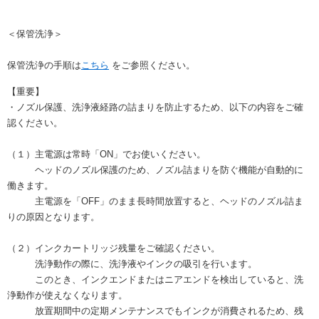
＜保管洗浄＞
保管洗浄の手順は
こちら
をご参照ください。
【重要】
・ノズル保護、洗浄液経路の詰まりを防止するため、以下の内容をご確
認ください。
（１）主電源は常時「ON」でお使いください。
ヘッドのノズル保護のため、ノズル詰まりを防ぐ機能が自動的に
働きます。
主電源を「OFF」のまま長時間放置すると、ヘッドのノズル詰ま
りの原因となります。
（２）インクカートリッジ残量をご確認ください。
洗浄動作の際に、洗浄液やインクの吸引を行います。
このとき、インクエンドまたはニアエンドを検出していると、洗
浄動作が使えなくなります。
放置期間中の定期メンテナンスでもインクが消費されるため、残