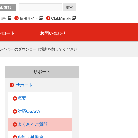
L SITE
R情報
採用サイト
ClubMimaki
ンロード
お問い合わせ
ドライバー)のダウンロード場所を教えてください
サポート
サポート
概要
対応OS/SW
よくあるご質問
税制・補助金