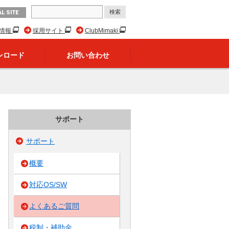
L SITE
R情報
採用サイト
ClubMimaki
ンロード
お問い合わせ
サポート
サポート
概要
対応OS/SW
よくあるご質問
税制・補助金