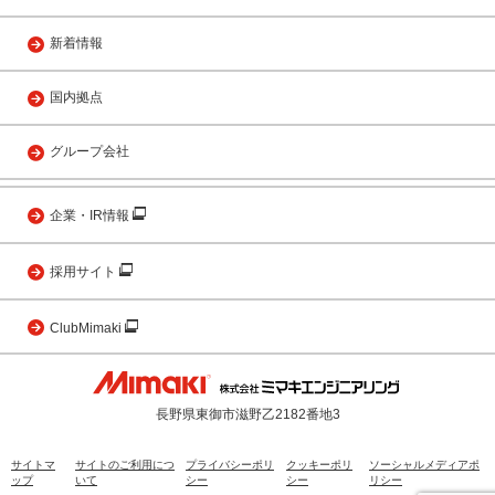
新着情報
国内拠点
グループ会社
企業・IR情報
採用サイト
ClubMimaki
長野県東御市滋野乙2182番地3
サイトマ
サイトのご利用につ
プライバシーポリ
クッキーポリ
ソーシャルメディアポ
ップ
いて
シー
シー
リシー