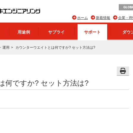
GLOBA
ホーム
新着情報
企業・I
用途例
サプライ
サポート
ダウ
・運用
カウンターウエイトとは何ですか? セット方法は?
何ですか? セット方法は?