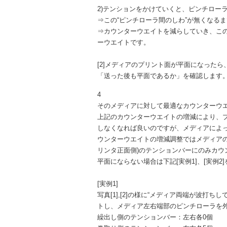
2)テンションをかけていくと、ピンチロー
⇒この“ピンチローラ間のしわ”が無くなる
⇒カウンターウエイトを減らしていき、こ
ーウエイトです。
[2]メディアのプリント面が平面になったら
「送った後も平面であるか」を確認します
4
そのメディアに対して最適なカウンターウ
上記のカウンターウエイトの増減により、
しなくなれば良いのですが、メディアによ
ウンターウエイトの増減調整ではメディア
リンタ正面側)のテンションバーにのみカ
平面にならない場合は下記[実例1]、[実例2
[実例1]
写真[1],[2]の様に“メディア両端が波
トし、メディア左右端部のピンチローラを
繰出し側のテンションバー：左右各0個