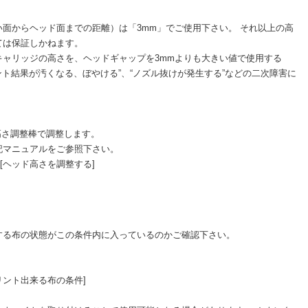
面からヘッド面までの距離）は「3mm」でご使用下さい。 それ以上の高
ては保証しかねます。
キャリッジの高さを、ヘッドギャップを3mmよりも大きい値で使用する
ント結果が汚くなる、ぼやける”、“ノズル抜けが発生する”などの二次障害に
高さ調整棒で調整します。
記マニュアルをご参照下さい。
]-[ヘッド高さを調整する]
する布の状態がこの条件内に入っているのかご確認下さい。
[プリント出来る布の条件]