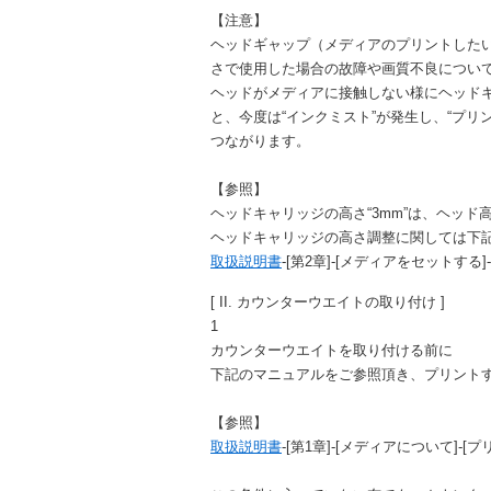
【注意】
ヘッドギャップ（メディアのプリントしたい
さで使用した場合の故障や画質不良につい
ヘッドがメディアに接触しない様にヘッド
と、今度は“インクミスト”が発生し、“プリ
つながります。
【参照】
ヘッドキャリッジの高さ“3mm”は、ヘッド
ヘッドキャリッジの高さ調整に関しては下
取扱説明書
-[第2章]-[メディアをセットする
[ II. カウンターウエイトの取り付け ]
1
カウンターウエイトを取り付ける前に
下記のマニュアルをご参照頂き、プリント
【参照】
取扱説明書
-[第1章]-[メディアについて]-