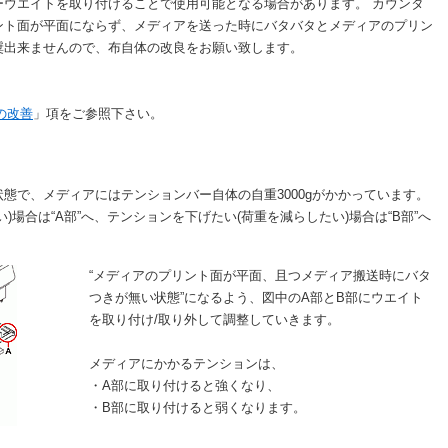
ーウエイトを取り付けることで使用可能となる場合があります。 カウンタ
ント面が平面にならず、メディアを送った時にバタバタとメディアのプリン
奨出来ませんので、布自体の改良をお願い致します。
体の改善
」項をご参照下さい。
態で、メディアにはテンションバー自体の自重3000gがかかっています。
)場合は“A部”へ、テンションを下げたい(荷重を減らしたい)場合は“B部”へ
“メディアのプリント面が平面、且つメディア搬送時にバタ
つきが無い状態”になるよう、図中のA部とB部にウエイト
を取り付け/取り外して調整していきます。
メディアにかかるテンションは、
・A部に取り付けると強くなり、
・B部に取り付けると弱くなります。