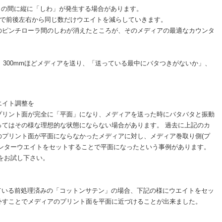
ラの間に縦に「しわ」が発生する場合があります。
まで前後左右から同じ数だけウエイトを減らしていきます。
のピンチローラ間のしわが消えたところが、そのメディアの最適なカウンタ
、300mmほどメディアを送り、「送っている最中にバタつきがないか」、
。
エイト調整を
プリント面が完全に「平面」になり、メディアを送った時にバタバタと振動
ってはその様な理想的な状態にならない場合があります。 過去に上記のカ
のプリント面が平面にならなかったメディアに対し、メディア巻取り側(プ
ウンターウエイトをセットすることで平面になったという事例があります。
]をお試し下さい。
打ちしている前処理済みの「コットンサテン」の場合、下記の様にウエイトをセッ
外すことでメディアのプリント面を平面に近づけることが出来ました。