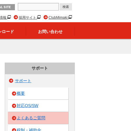
L SITE
R情報
採用サイト
ClubMimaki
ンロード
お問い合わせ
サポート
サポート
概要
対応OS/SW
よくあるご質問
税制・補助金