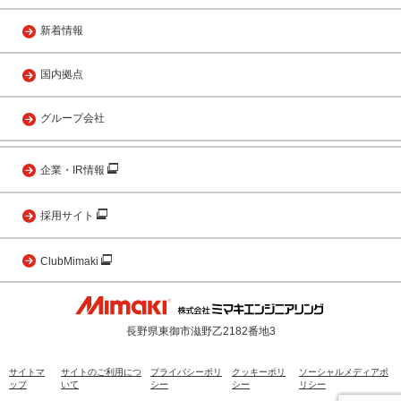
新着情報
国内拠点
グループ会社
企業・IR情報
採用サイト
ClubMimaki
長野県東御市滋野乙2182番地3
サイトマ
サイトのご利用につ
プライバシーポリ
クッキーポリ
ソーシャルメディアポ
ップ
いて
シー
シー
リシー