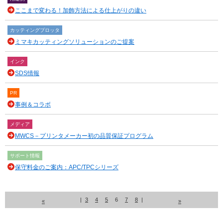
ここまで変わる！加飾方法による仕上がりの違い
カッティングプロッタ
ミマキカッティングソリューションのご提案
インク
SDS情報
PR
事例＆コラボ
メディア
MWCS－プリンタメーカー初の品質保証プログラム
サポート情報
保守料金のご案内：APC/TPCシリーズ
|
3
4
5
6
7
8
|
«
»