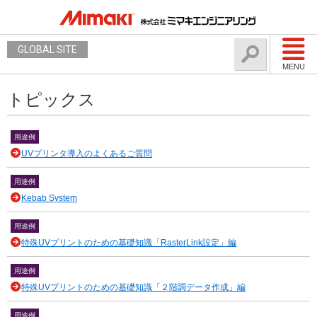
GLOBAL SITE
MENU
トピックス
用途例
UVプリンタ導入のよくあるご質問
用途例
Kebab System
用途例
特殊UVプリントのための基礎知識「RasterLink設定」編
用途例
特殊UVプリントのための基礎知識「２階調データ作成」編
用途例