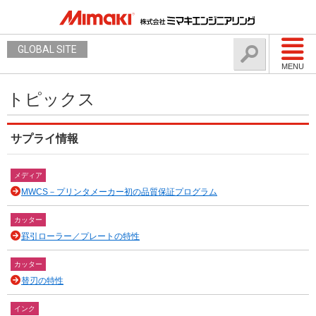
GLOBAL SITE
MENU
トピックス
サプライ情報
メディア
MWCS－プリンタメーカー初の品質保証プログラム
カッター
罫引ローラー／プレートの特性
カッター
替刃の特性
インク