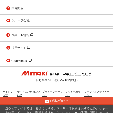
国内拠点
グループ会社
企業・IR情報
採用サイト
ClubMimaki
長野県東御市滋野乙2182番地3
サイトマ
サイトのご利用につ
プライバシーポリ
クッキーポリ
ソーシャルメディアポ
ップ
いて
シー
シー
リシー
お問い合わせ
当ウェブサイトでは、皆様により良いユーザー体験を提供するためクッキー
© 2001 MIMAKI ENGINEERING CO., LTD.
を使用しております。閲覧を続けることで、クッキーの使用に同意したもの