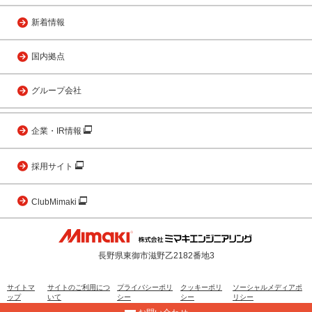
新着情報
国内拠点
グループ会社
企業・IR情報
採用サイト
ClubMimaki
長野県東御市滋野乙2182番地3
サイトマ
サイトのご利用につ
プライバシーポリ
クッキーポリ
ソーシャルメディアポ
ップ
いて
シー
シー
リシー