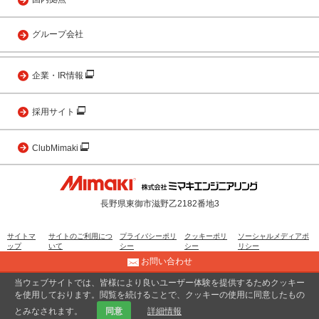
グループ会社
企業・IR情報
採用サイト
ClubMimaki
長野県東御市滋野乙2182番地3
サイトマ
サイトのご利用につ
プライバシーポリ
クッキーポリ
ソーシャルメディアポ
ップ
いて
シー
シー
リシー
お問い合わせ
当ウェブサイトでは、皆様により良いユーザー体験を提供するためクッキー
© 2001 MIMAKI ENGINEERING CO., LTD.
を使用しております。閲覧を続けることで、クッキーの使用に同意したもの
とみなされます。
同意
詳細情報