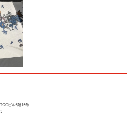
 TOCビル6階15号
23