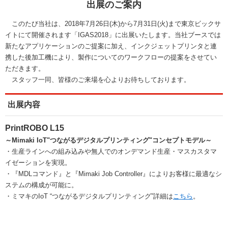
出展のご案内
このたび当社は、2018年7月26日(木)から7月31日(火)まで東京ビックサ
イトにて開催されます「IGAS2018」に出展いたします。当社ブースでは
新たなアプリケーションのご提案に加え、インクジェットプリンタと連
携した後加工機により、製作についてのワークフローの提案をさせてい
ただきます。
スタッフ一同、皆様のご来場を心よりお待ちしております。
出展内容
PrintROBO L15
～Mimaki IoT"つながるデジタルプリンティング"コンセプトモデル～
・生産ラインへの組み込みや無人でのオンデマンド生産・マスカスタマ
イゼーションを実現。
・『MDLコマンド』と『Mimaki Job Controller』によりお客様に最適なシ
ステムの構成が可能に。
・ミマキのIoT “つながるデジタルプリンティング”詳細は
こちら
。