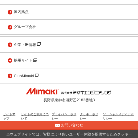
国内拠点
グループ会社
企業・IR情報
採用サイト
ClubMimaki
長野県東御市滋野乙2182番地3
サイトマ
サイトのご利用につ
プライバシーポリ
クッキーポリ
ソーシャルメディアポ
ップ
いて
シー
シー
リシー
お問い合わせ
当ウェブサイトでは、皆様により良いユーザー体験を提供するためクッキー
© 2001 MIMAKI ENGINEERING CO., LTD.