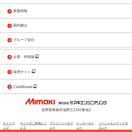
新着情報
国内拠点
グループ会社
企業・IR情報
採用サイト
ClubMimaki
長野県東御市滋野乙2182番地3
サイトマ
サイトのご利用につ
プライバシーポリ
クッキーポリ
ソーシャルメディアポ
ップ
いて
シー
シー
リシー