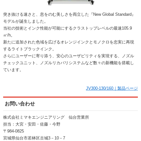
突き抜ける速さと、息をのむ美しさを両立した『New Global Standard』
モデルが誕生しました。
当社の技術とインク性能が可能にするクラストップレベルの最速105.9
㎡/h。
新たに追加された色域を広げるオレンジインクとモノクロを忠実に再現
するライトブラックインク。
さらにユーザーに寄り添う、安心のユーザビリティを実現する、ノズル
チェックユニット、ノズルリカバリシステムなど数々の新機能を搭載し
ています。
JV300-130/160｜製品ページ
お問い合わせ
株式会社ミマキエンジニアリング 仙台営業所
担当：大宮・安田・佐藤・今野
〒984-0825
宮城県仙台市若林区古城3－10－7