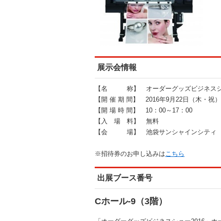
展示会情報
【名 称】 オーダーグッズビジネスショ
【開 催 期 間】 2016年9月22日（木・祝
【開 場 時 間】 10：00～17：00
【入 場 料】 無料
【会 場】 池袋サンシャインシティ 
※招待券のお申し込みは
こちら
出展ブース番号
Cホール-9（3階）