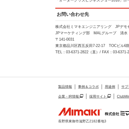
「オーダーグッズビジネスショー2016」ホ
お問い合わせ先
株式会社ミマキエンジニアリング JPデモ
JPマーケティング部 MALグループ 清水
〒141-0031
東京都品川区西五反田7-22-17 TOCビル6
TEL：03-6371-2822（直）/ FAX：03-6371-2
製品情報
事例＆コラボ
用途例
サプ
企業・IR情報
採用サイト
ClubMi
長野県東御市滋野乙2182番地3