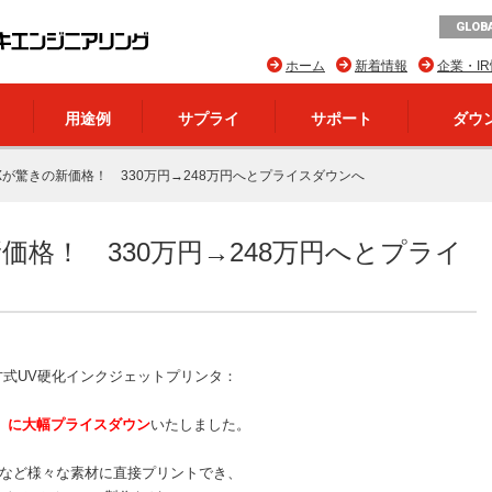
GLOBA
ホーム
新着情報
企業・I
用途例
サプライ
サポート
ダウ
42FXが驚きの新価格！ 330万円→248万円へとプライスダウンへ
の新価格！ 330万円→248万円へとプライ
方式UV硬化インクジェットプリンタ：
別）に大幅プライスダウン
いたしました。
木材など様々な素材に直接プリントでき、