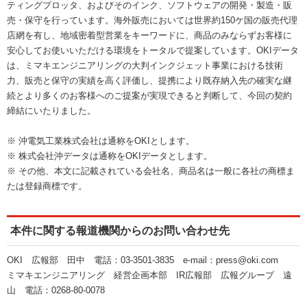
ティングプロッタ、およびそのインク、ソフトウェアの開発・製造・販
売・保守を行っています。海外販売においては世界約150ケ国の販売代理
店網を有し、地域密着型営業をキーワードに、商品のみならずお客様に
安心してお使いいただける環境をトータルで提案しています。OKIデータ
は、ミマキエンジニアリングの大判インクジェット事業における技術
力、販売と保守の実績を高く評価し、提携により既存納入先の確実な継
続とより多くのお客様へのご提案が実現できると判断して、今回の契約
締結にいたりました。
※ 沖電気工業株式会社は通称をOKIとします。
※ 株式会社沖データは通称をOKIデータとします。
※ その他、本文に記載されている会社名、商品名は一般に各社の商標ま
たは登録商標です。
本件に関する報道機関からのお問い合わせ先
OKI 広報部 田中 電話：03-3501-3835 e-mail：press@oki.com
ミマキエンジニアリング 経営企画本部 IR広報部 広報グループ 遠
山 電話：0268-80-0078