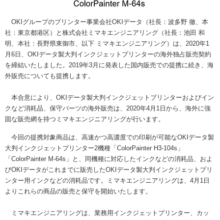
OKIグループのプリンター事業会社OKIデータ（社長：波多野 徹、本
社：東京都港区）と株式会社ミマキエンジニアリング（社長：池田 和
明、本社：長野県東御市、以下 ミマキエンジニアリング）は、2020年1
月6日、OKIデータ製大判インクジェットプリンターの海外独占販売契約
を締結いたしました。2019年3月に発表した国内販売での提携に続き、海
外販売についても提携します。
本合意により、OKIデータ製大判インクジェットプリンターおよびイン
クなど消耗品、保守パーツの海外販売は、2020年4月1日から、海外に強
固な販売網を持つミマキエンジニアリングが行います。
今回の提携対象商品は、高速かつ高濃度での印刷が可能なOKIデータ製
大判インクジェットプリンター2機種「ColorPainter H3-104s」
「ColorPainter M-64s」と、同機種に対応したインクなどの消耗品、およ
びOKIデータがこれまでに販売したOKIデータ製大判インクジェットプリ
ンター用インクなどの消耗品です。ミマキエンジニアリングは、4月1日
よりこれらの商品の販売と保守を開始いたします。
ミマキエンジニアリングは、業務用インクジェットプリンター、カッ