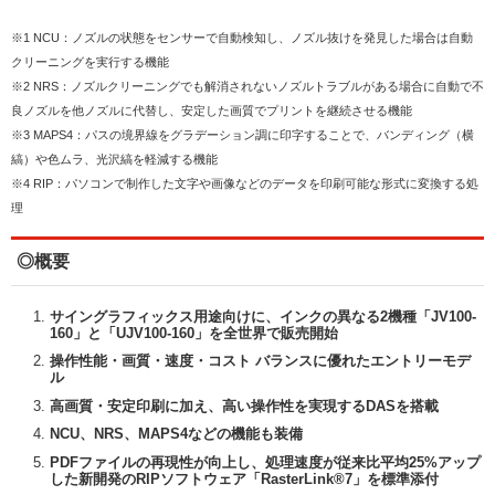
※1 NCU：ノズルの状態をセンサーで自動検知し、ノズル抜けを発見した場合は自動
クリーニングを実行する機能
※2 NRS：ノズルクリーニングでも解消されないノズルトラブルがある場合に自動で不
良ノズルを他ノズルに代替し、安定した画質でプリントを継続させる機能
※3 MAPS4：パスの境界線をグラデーション調に印字することで、バンディング（横
縞）や色ムラ、光沢縞を軽減する機能
※4 RIP：パソコンで制作した文字や画像などのデータを印刷可能な形式に変換する処
理
◎概要
サイングラフィックス用途向けに、インクの異なる2機種「JV100-
160」と「UJV100-160」を全世界で販売開始
操作性能・画質・速度・コスト バランスに優れたエントリーモデ
ル
高画質・安定印刷に加え、高い操作性を実現するDASを搭載
NCU、NRS、MAPS4などの機能も装備
PDFファイルの再現性が向上し、処理速度が従来比平均25%アップ
した新開発のRIPソフトウェア「RasterLink®7」を標準添付