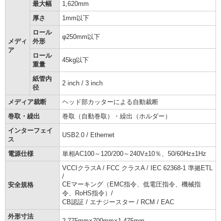
最大幅
1,620mm
厚さ
1mm以下
ロール
φ250mm以下
メディ
外形
ア
ロール
45kg以下
重量
紙管内
2 inch / 3 inch
径
メディア裁断
ヘッド部カッターによる自動裁断
巻取・繰出
巻取（自動巻取）・繰出（ホルダー）
インターフェイ
USB2.0 / Ethernet
ス
電源仕様
単相AC100～120/200～240V±10％、50/60Hz±1Hz
VCCIクラスA / FCC クラスA / IEC 62368-1 準拠ETL
/
CEマーキング（EMC指令、低電圧指令、機械指
安全規格
令、RoHS指令）/
CB認証 / エナジースター / RCM / EAC
外形寸法
2,775mm×700mm×1,475mm