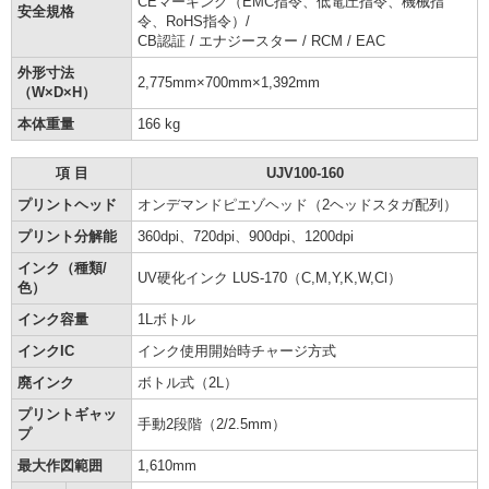
CEマーキング（EMC指令、低電圧指令、機械指
安全規格
令、RoHS指令）/
CB認証 / エナジースター / RCM / EAC
外形寸法
2,775mm×700mm×1,392mm
（W×D×H）
本体重量
166 kg
項 目
UJV100-160
プリントヘッド
オンデマンドピエゾヘッド（2ヘッドスタガ配列）
プリント分解能
360dpi、720dpi、900dpi、1200dpi
インク（種類/
UV硬化インク LUS-170（C,M,Y,K,W,Cl）
色）
インク容量
1Lボトル
インクIC
インク使用開始時チャージ方式
廃インク
ボトル式（2L）
プリントギャッ
手動2段階（2/2.5mm）
プ
最大作図範囲
1,610mm