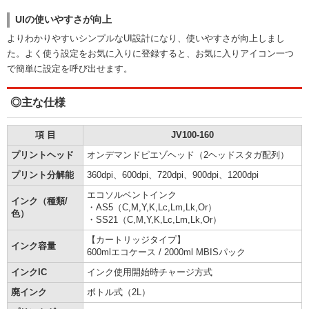
UIの使いやすさが向上
よりわかりやすいシンプルなUI設計になり、使いやすさが向上しまし
た。よく使う設定をお気に入りに登録すると、お気に入りアイコン一つ
で簡単に設定を呼び出せます。
◎主な仕様
項 目
JV100-160
プリントヘッド
オンデマンドピエゾヘッド（2ヘッドスタガ配列）
プリント分解能
360dpi、600dpi、720dpi、900dpi、1200dpi
エコソルベントインク
インク（種類/
・AS5（C,M,Y,K,Lc,Lm,Lk,Or）
色）
・SS21（C,M,Y,K,Lc,Lm,Lk,Or）
【カートリッジタイプ】
インク容量
600mlエコケース / 2000ml MBISパック
インクIC
インク使用開始時チャージ方式
廃インク
ボトル式（2L）