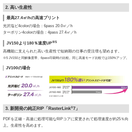
2. 高い生産性
最高27.4㎡/hの高速プリント
光沢塩ビ4colorの場合：6pass 20.0㎡／h
ターポリン4colorの場合：4pass 27.4㎡／h
※5
JV150より180％速度UP
高機能に支えられた高い生産性で短納期の仕事の受注増も望めます。
※5 JV150と同解像度帯、6pass印刷時の比較。同じ高速モード比較では150%アップ。
JV100の場合
®
3. 新開発の純正RIP「RasterLink
7」
PDFを正確・高速に処理可能なRIPコアに変更されて処理速度が約25％向
上。生産性を高めます。