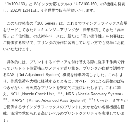
「JV100-160」とUVインク対応モデルの「UJV100-160」の2機種を発表
し、2020年12月1日より全世界で販売開始いたします。
このたび発表の「100 Series」は、これまでサイングラフィックス市場
をリードしてきたミマキエンジニアリングが、長年蓄積してきた「高画
質」と「信頼性」の技術をベースに、新たに「高い操作性」をお客様に
ご提供する製品で、プリンタの操作に習熟していない方でも簡単にお使
いいただけます。
具体的には、プリントするメディアを付け替える際に従来手作業で行
っていたドット位置補正やメディア送り量を、プリンタが自動で調整す
るDAS（Dot Adjustment System）機能を標準装備しました。これによ
り、作業負荷を大幅に軽減するとともに、オペレータによる調整のばら
つきがない、高画質なプリントを安定的に提供いたします。これに加
※1
え、NCU（Nozzle Check Unit）
、NRS（Nozzle Recovery System）
※2
※3
、MAPS4（Mimaki Advanced Pass System4）
といった、ミマキが
ご提供するサイングラフィックスのプリントに欠かせない各種機能を搭
載。市場で求められる高いレベルのプリントクオリティを実現していま
す。