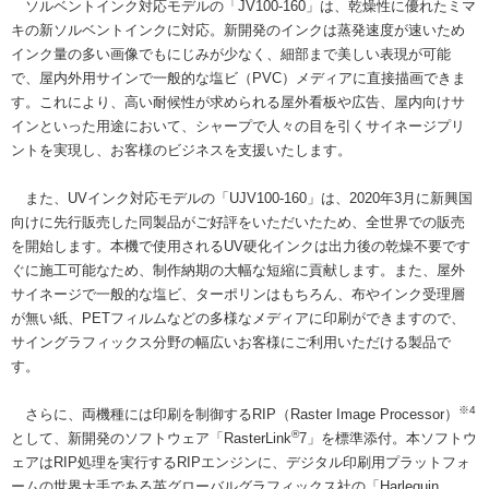
ソルベントインク対応モデルの「JV100-160」は、乾燥性に優れたミマ
キの新ソルベントインクに対応。新開発のインクは蒸発速度が速いため
インク量の多い画像でもにじみが少なく、細部まで美しい表現が可能
で、屋内外用サインで一般的な塩ビ（PVC）メディアに直接描画できま
す。これにより、高い耐候性が求められる屋外看板や広告、屋内向けサ
インといった用途において、シャープで人々の目を引くサイネージプリ
ントを実現し、お客様のビジネスを支援いたします。
また、UVインク対応モデルの「UJV100-160」は、2020年3月に新興国
向けに先行販売した同製品がご好評をいただいたため、全世界での販売
を開始します。本機で使用されるUV硬化インクは出力後の乾燥不要です
ぐに施工可能なため、制作納期の大幅な短縮に貢献します。また、屋外
サイネージで一般的な塩ビ、ターポリンはもちろん、布やインク受理層
が無い紙、PETフィルムなどの多様なメディアに印刷ができますので、
サイングラフィックス分野の幅広いお客様にご利用いただける製品で
す。
※4
さらに、両機種には印刷を制御するRIP（Raster Image Processor）
®
として、新開発のソフトウェア「RasterLink
7」を標準添付。本ソフトウ
ェアはRIP処理を実行するRIPエンジンに、デジタル印刷用プラットフォ
ームの世界大手である英グローバルグラフィックス社の「Harlequin