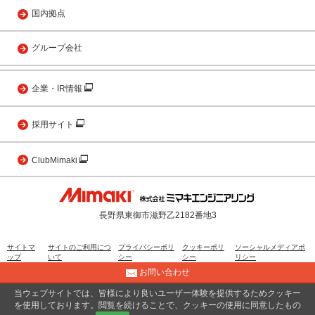
国内拠点
グループ会社
企業・IR情報
採用サイト
ClubMimaki
長野県東御市滋野乙2182番地3
サイトマ
サイトのご利用につ
プライバシーポリ
クッキーポリ
ソーシャルメディアポ
ップ
いて
シー
シー
リシー
お問い合わせ
当ウェブサイトでは、皆様により良いユーザー体験を提供するためクッキー
© 2001 MIMAKI ENGINEERING CO., LTD.
を使用しております。閲覧を続けることで、クッキーの使用に同意したもの