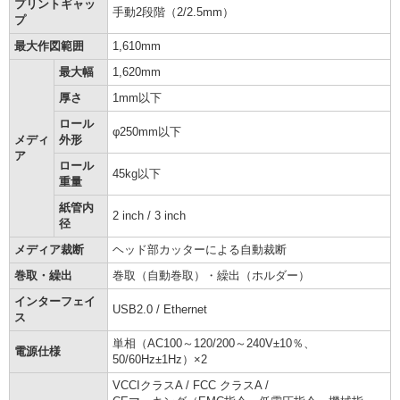
プリントギャッ
手動2段階（2/2.5mm）
プ
最大作図範囲
1,610mm
最大幅
1,620mm
厚さ
1mm以下
ロール
φ250mm以下
メディ
外形
ア
ロール
45kg以下
重量
紙管内
2 inch / 3 inch
径
メディア裁断
ヘッド部カッターによる自動裁断
巻取・繰出
巻取（自動巻取）・繰出（ホルダー）
インターフェイ
USB2.0 / Ethernet
ス
単相（AC100～120/200～240V±10％、
電源仕様
50/60Hz±1Hz）×2
VCCIクラスA / FCC クラスA /