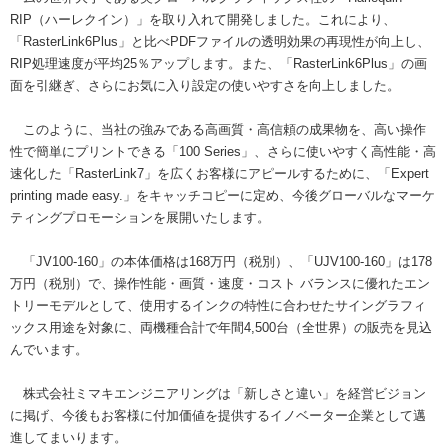
RIP（ハーレクイン）」を取り入れて開発しました。これにより、
「RasterLink6Plus」と比べPDFファイルの透明効果の再現性が向上し、
RIP処理速度が平均25％アップします。また、「RasterLink6Plus」の画
面を引継ぎ、さらにお気に入り設定の使いやすさを向上しました。
このように、当社の強みである高画質・高信頼の成果物を、高い操作
性で簡単にプリントできる「100 Series」、さらに使いやすく高性能・高
速化した「RasterLink7」を広くお客様にアピールするために、「Expert
printing made easy.」をキャッチコピーに定め、今後グローバルなマーケ
ティングプロモーションを展開いたします。
「JV100-160」の本体価格は168万円（税別）、「UJV100-160」は178
万円（税別）で、操作性能・画質・速度・コスト バランスに優れたエン
トリーモデルとして、使用するインクの特性に合わせたサイングラフィ
ックス用途を対象に、両機種合計で年間4,500台（全世界）の販売を見込
んでいます。
株式会社ミマキエンジニアリングは「新しさと違い」を経営ビジョン
に掲げ、今後もお客様に付加価値を提供するイノベーター企業として邁
進してまいります。