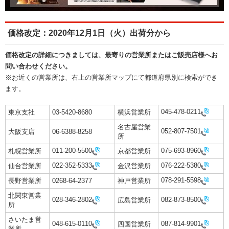
価格改定：2020年12月1日（火）出荷分から
価格改定の詳細につきましては、最寄りの営業所またはご販売店様へお
問い合わせください。
※お近くの営業所は、右上の営業所マップにて都道府県別に検索ができ
ます。
045-478-0211
東京支社
03-5420-8680
横浜営業所
名古屋営業
052-807-7501
大阪支店
06-6388-8258
所
011-200-5500
075-693-8960
札幌営業所
京都営業所
022-352-5333
076-222-5380
仙台営業所
金沢営業所
078-291-5598
長野営業所
0268-64-2377
神戸営業所
北関東営業
028-346-2802
082-873-8500
広島営業所
所
さいたま営
048-615-0110
087-814-9901
四国営業所
業所