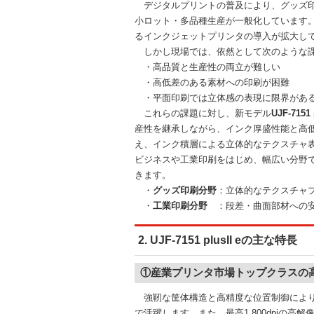
デジタルプリントの普及により、グッズ印
小ロット・多品種生産が一般化しています
るインクジェットプリンタの導入が拡大し
しかし現場では、依然として次のような課
・高品質と生産性の両立が難しい
・高低差のある素材への印刷が困難
・平面印刷では立体感の表現に限界があ
これらの課題に対し、新モデル
UJF-7151 
産性を継承しながら、インク厚盛性能と高
え、インク積層による立体的なテクスチャ
ビジネスや工業印刷をはじめ、幅広い分野
きます。
・
グッズ印刷分野
：立体的なテクスチャ
・
工業印刷分野
：段差・曲面部材への安
2. UJF-7151 plusII eの主な特長
①産業プリンタ市場トップクラスの
強靭な筐体構造と高精度な位置制御により
で活躍します。また、最高1,800dpiの