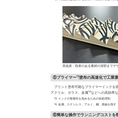
高低差・段差のある素材の深部までデ
*3
⑤プライマー
塗布の高速化で工業
プリント塗布可能なプライマーインクを搭
*4
アクリル、ガラス、金属
などへの高効率
*3. インクの密着性を高めるための前処理剤
*4. 金属…ステンレス、アルミ、鋼、真鍮を指す
⑥簡単な操作でランニングコストを