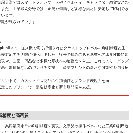
刷分野ではスマートフォンケースやノベルティ、キャラクター雑貨などの
。また、工業印刷分野では、金属や樹脂など多様な素材に安定して印刷でき
ています。
題が残されています。
る
plusII e
は、従来機で高く評価されたクラストップレベルの印刷精度と生
低差対応力を大幅に強化しました。従来の厚みのある素材への印刷性能に加
表現や、曲面・凹凸など多様な形状への追従性を向上。これにより、グッズ
で高付加価値なものづくりを支援し、産業プリントの新たな可能性を切り拓
プリントで、カスタマイズ商品の付加価値とブランド表現力を向上。
定したプリントで、製造効率化と新市場開拓を支援。
高精度と高画質
、業界最高水準の印刷精度を実現。文字盤や操作パネルなど工業印刷用途
高解像度と、標準4色に加えライトシアンおよびライトマゼンタインクの使用に