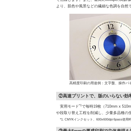
より、肌色や風景などの繊細な色調を自然
高精度印刷の用途例：文字盤、操作パ
②高速プリントで、版のいらない効
*1
実用モード
で毎時19枚（710mm x
や段取り替え工程を削減し、少量多品種の
*1. CMYKインクセット、600x600dpi 6pass使用
③最大5mmの厚盛印刷で立体表現を