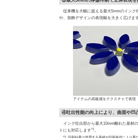
従来機を大幅に超える最大5mmのインク
や、加飾デザインの表現幅を大きく広げま
アイテムの高級感をテクスチャで表現
④吐出性能の向上により、曲面や凹
インク吐出部から最大10mm離れた基材
*2
トにも対応します
。
*2. 印刷結果は使用する基材や印刷条件により