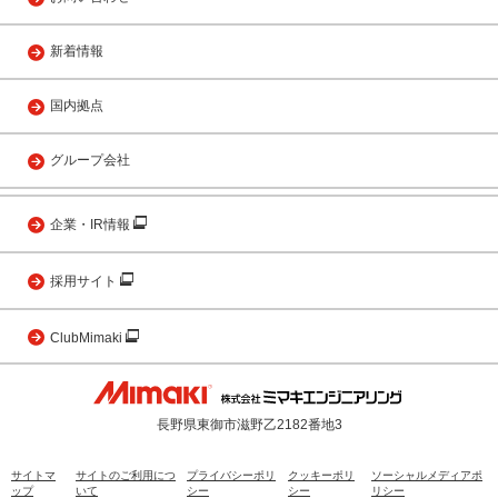
新着情報
国内拠点
グループ会社
企業・IR情報
採用サイト
ClubMimaki
長野県東御市滋野乙2182番地3
サイトマ
サイトのご利用につ
プライバシーポリ
クッキーポリ
ソーシャルメディアポ
ップ
いて
シー
シー
リシー