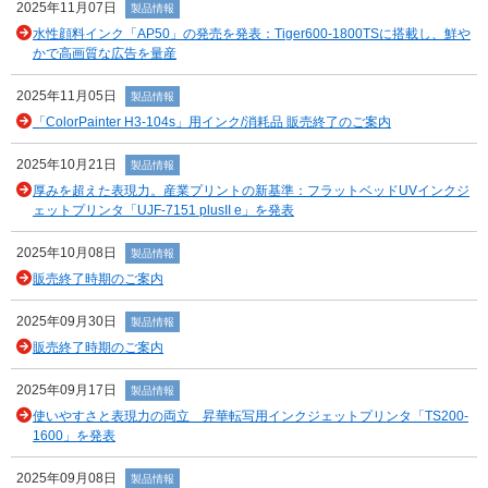
2025年11月07日
製品情報
水性顔料インク「AP50」の発売を発表：Tiger600-1800TSに搭載し、鮮や
かで高画質な広告を量産
2025年11月05日
製品情報
「ColorPainter H3-104s」用インク/消耗品 販売終了のご案内
2025年10月21日
製品情報
厚みを超えた表現力。産業プリントの新基準：フラットベッドUVインクジ
ェットプリンタ「UJF-7151 plusII e」を発表
2025年10月08日
製品情報
販売終了時期のご案内
2025年09月30日
製品情報
販売終了時期のご案内
2025年09月17日
製品情報
使いやすさと表現力の両立 昇華転写用インクジェットプリンタ「TS200-
1600」を発表
2025年09月08日
製品情報