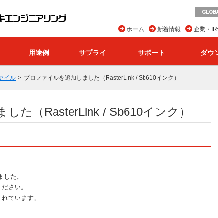
GLOBA
ホーム
新着情報
企業・I
用途例
サプライ
サポート
ダウ
ァイル
プロファイルを追加しました（RasterLink / Sb610インク）
RasterLink / Sb610インク）
ました。
ください。
されています。