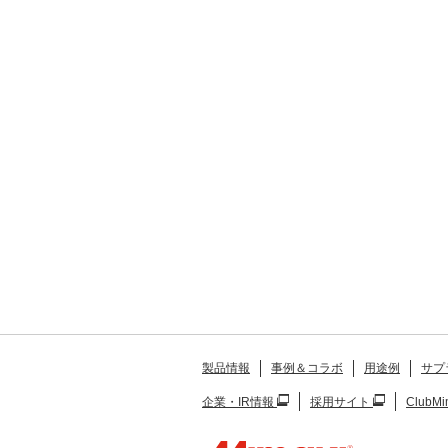
製品情報
事例＆コラボ
用途例
サプ
企業・IR情報
採用サイト
ClubMi