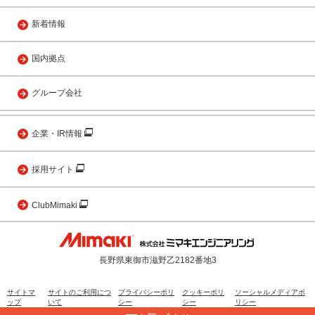
新着情報
国内拠点
グループ会社
企業・IR情報
採用サイト
ClubMimaki
長野県東御市滋野乙2182番地3
サイトマ
サイトのご利用につ
プライバシーポリ
クッキーポリ
ソーシャルメディアポ
ップ
いて
シー
シー
リシー