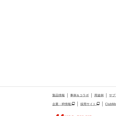
製品情報
事例＆コラボ
用途例
サプ
企業・IR情報
採用サイト
ClubMi