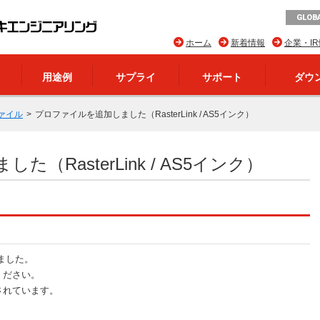
GLOBA
ホーム
新着情報
企業・I
用途例
サプライ
サポート
ダウ
ァイル
プロファイルを追加しました（RasterLink / AS5インク）
（RasterLink / AS5インク）
ました。
ください。
されています。