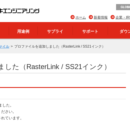
GLOBA
ホーム
新着情報
企業・I
用途例
サプライ
サポート
ダウ
ァイル
プロファイルを追加しました（RasterLink / SS21インク）
RasterLink / SS21インク）
ました。
ください。
されています。