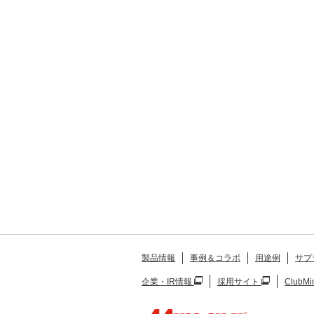
製品情報
事例＆コラボ
用途例
サプ
企業・IR情報
採用サイト
ClubMi